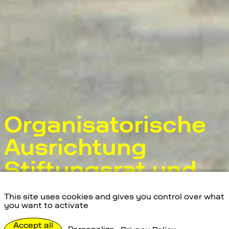
Organisatorische
Ausrichtung
Stiftungsrat und
Space Eye Betrieb
This site uses cookies and gives you control over what
you want to activate
Erforschen
Aktuelles
Accept all
Organisatorische Ausrichtung Stiftungsrat